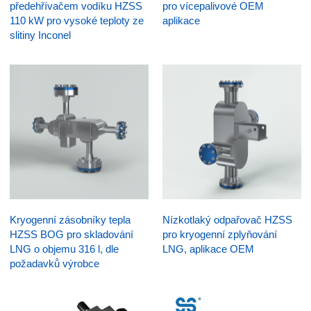
předehřívačem vodíku HZSS
pro vícepalivové OEM
110 kW pro vysoké teploty ze
aplikace
slitiny Inconel
Kryogenní zásobníky tepla
Nízkotlaký odpařovač HZSS
HZSS BOG pro skladování
pro kryogenní zplyňování
LNG o objemu 316 l, dle
LNG, aplikace OEM
požadavků výrobce