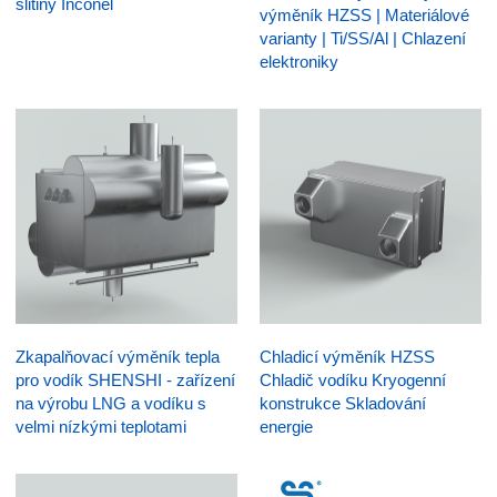
slitiny Inconel
výměník HZSS | Materiálové
varianty | Ti/SS/Al | Chlazení
elektroniky
Zkapalňovací výměník tepla
Chladicí výměník HZSS
pro vodík SHENSHI - zařízení
Chladič vodíku Kryogenní
na výrobu LNG a vodíku s
konstrukce Skladování
velmi nízkými teplotami
energie