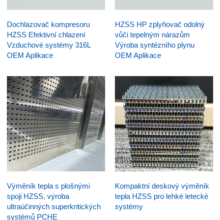
Dochlazovač kompresoru
HZSS HP zplyňovač odolný
HZSS Efektivní chlazení
vůči tepelným nárazům
Vzduchové systémy 316L
Výroba syntézního plynu
OEM Aplikace
OEM Aplikace
Výměník tepla s plošnými
Kompaktní deskový výměník
spoji HZSS, výroba
tepla HZSS pro lehké letecké
ultraúčinných superkritických
systémy
systémů PCHE