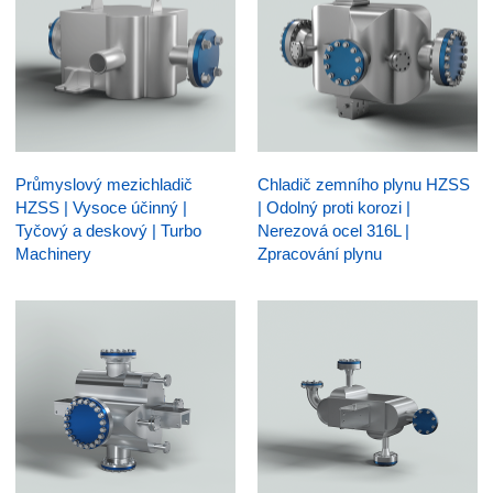
Průmyslový mezichladič
Chladič zemního plynu HZSS
HZSS | Vysoce účinný |
| Odolný proti korozi |
Tyčový a deskový | Turbo
Nerezová ocel 316L |
Machinery
Zpracování plynu