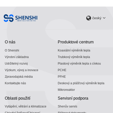
český
O nás
Produktové centrum
O Shenshi
Koaxiální výměník tepla
Výrobní základna
Trubkový výměník tepla
Udržitelný rozvoj
Plastový výměník tepla s cívkou
Výzkum, vývoj a inovace
PCHE
Zpravodajská média
PFHE
Kontaktujte nás
Deskový a plášťový výměník tepla
Mikroreaktor
Oblasti použití
Servisní podpora
Vytápění, větrání a klimatizace
Shenův servis