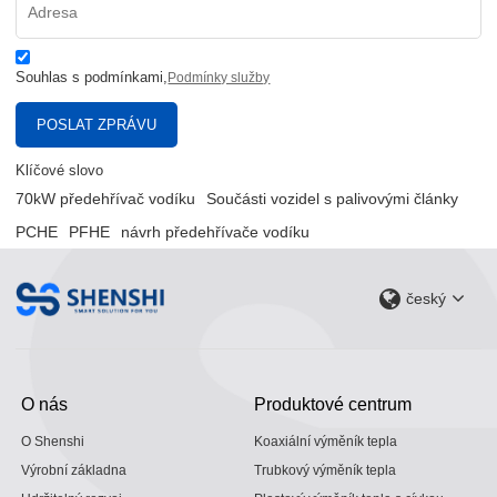
Souhlas s podmínkami,
Podmínky služby
POSLAT ZPRÁVU
Klíčové slovo
70kW předehřívač vodíku
Součásti vozidel s palivovými články
PCHE
PFHE
návrh předehřívače vodíku
český
O nás
Produktové centrum
O Shenshi
Koaxiální výměník tepla
Výrobní základna
Trubkový výměník tepla