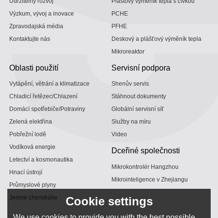
Udržitelný rozvoj
Plastový výměník tepla s cívkou
Výzkum, vývoj a inovace
PCHE
Zpravodajská média
PFHE
Kontaktujte nás
Deskový a plášťový výměník tepla
Mikroreaktor
Oblasti použití
Servisní podpora
Vytápění, větrání a klimatizace
Shenův servis
Chladicí řetězec/Chlazení
Stáhnout dokumenty
Domácí spotřebiče/Potraviny
Globální servisní síť
Zelená elektřina
Služby na míru
Pobřežní lodě
Video
Vodíková energie
Dceřiné společnosti
Letectví a kosmonautika
Mikrokontrolér Hangzhou
Hnací ústrojí
Mikrointeligence v Zhejiangu
Průmyslové plyny
Jemné chemikálie
Cookie settings
We use cookies to provide you with the best possible