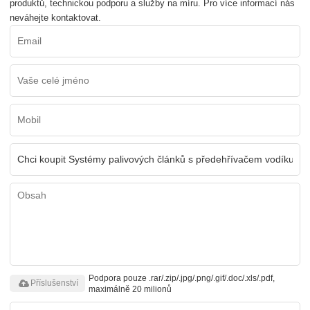
produktů, technickou podporu a služby na míru. Pro více informací nás
neváhejte kontaktovat.
Podpora pouze .rar/.zip/.jpg/.png/.gif/.doc/.xls/.pdf,
Příslušenství
maximálně 20 milionů