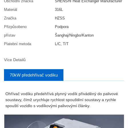
Obchodní značka
SHENSHI Heat Exchanger Manufacturer​
Materiál
316L
Značka
HZSS
Přizpůsobeno
Podpora
přístav
Šanghaj/Ningbo/Kanton
Platební metoda
L/C, T/T
Více Detailů
70kW předehřívač vodíku
Ohřívač vodíku předehřívá plynný vodík přiváděný do palivové
soustavy, čímž urychluje rychlost spouštění soustavy a rychle
spouští vozidlo s vodíkovými palivovými články.