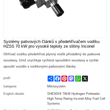
Systémy palivových článků s předehřívačem vodíku
HZSS 70 kW pro vysoké teploty ze slitiny Inconel
Ohřívač vodíku předehřívá plynný vodík přiváděný do palivové
soustavy, čímž urychluje rychlost spouštění soustavy a rychle
spouští vozidlo s vodíkovými palivovými články.
Share
Facebook
Pinterest
Mastodon
WhatsApp
X
podíl
kategorie
Mikrosystém
English details
SHENSHI 70kW Hydrogen Preheater
High-Temp Rating Inconel Alloy Fuel Cell
Systems