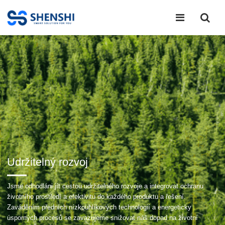
Udržitelný rozvoj
Jsme odhodláni jít cestou udržitelného rozvoje a integrovat ochranu
životního prostředí a efektivitu do každého produktu a řešení.
Zaváděním předních nízkouhlíkových technologií a energeticky
úsporných procesů se zavazujeme snižovat náš dopad na životní