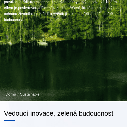
prostředí a řídit transformaci zelených průmyslových odvětví. Naším
cílem je poskytovat našim zákazníkům řešení, která kombinují výkon a
ochranu životního prostředí a vytvářejí tak zelenější a udržitelnější
budoucnost.
Domů
/
Sustainable
Vedoucí inovace, zelená budoucnost