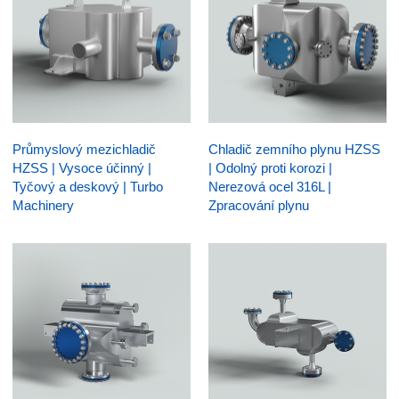
Průmyslový mezichladič
Chladič zemního plynu HZSS
HZSS | Vysoce účinný |
| Odolný proti korozi |
Tyčový a deskový | Turbo
Nerezová ocel 316L |
Machinery
Zpracování plynu