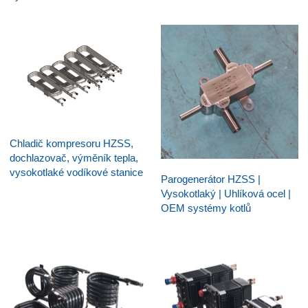
Chladič kompresoru HZSS,
dochlazovač, výměník tepla,
vysokotlaké vodíkové stanice
Parogenerátor HZSS |
Vysokotlaký | Uhlíková ocel |
OEM systémy kotlů