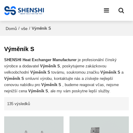
Domů
vše
/
/
Výměník S
Výměník S
SHENSHI Heat Exchanger Manufacturer​
je profesionální čínský
výrobce a dodavatel
Výměník S
, poskytujeme zakázkovou
velkoobchodní
Výměník S
továrnu, soukromou značku
Výměník S
a
Výměník S
smluvní výrobu, kontaktujte nás a získejte nejlepší
cenovou nabídku pro
Výměník S
, budeme reagovat včas, nejsme
nejnižší cena
Výměník S
, ale my vám poskytne lepší služby.
135 výsledků