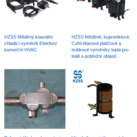
HZSS Měděný koaxiální
HZSS Měděné, kuproniklové,
chladicí výměník Efektivní
CuNi-titanové plášťové a
komerční HVAC
trubkové výměníky tepla pro
lodě a pobřežní oblasti