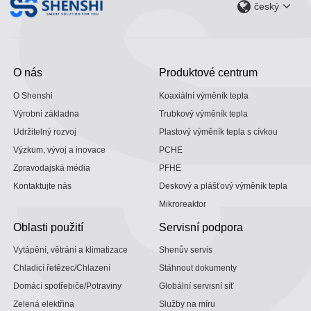
český
O nás
Produktové centrum
O Shenshi
Koaxiální výměník tepla
Výrobní základna
Trubkový výměník tepla
Udržitelný rozvoj
Plastový výměník tepla s cívkou
Výzkum, vývoj a inovace
PCHE
Zpravodajská média
PFHE
Kontaktujte nás
Deskový a plášťový výměník tepla
Mikroreaktor
Oblasti použití
Servisní podpora
Vytápění, větrání a klimatizace
Shenův servis
Chladicí řetězec/Chlazení
Stáhnout dokumenty
Domácí spotřebiče/Potraviny
Globální servisní síť
Zelená elektřina
Služby na míru