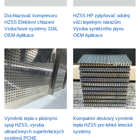
Dochlazovač kompresoru
HZSS HP zplyňovač odolný
HZSS Efektivní chlazení
vůči tepelným nárazům
Vzduchové systémy 316L
Výroba syntézního plynu
OEM Aplikace
OEM Aplikace
Výměník tepla s plošnými
Kompaktní deskový výměník
spoji HZSS, výroba
tepla HZSS pro lehké letecké
ultraúčinných superkritických
systémy
systémů PCHE