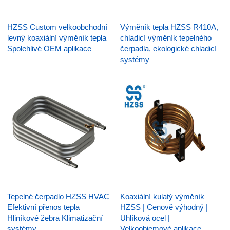
HZSS Custom velkoobchodní
Výměník tepla HZSS R410A,
levný koaxiální výměník tepla
chladicí výměník tepelného
Spolehlivé OEM aplikace
čerpadla, ekologické chladicí
systémy
Tepelné čerpadlo HZSS HVAC
Koaxiální kulatý výměník
Efektivní přenos tepla
HZSS | Cenově výhodný |
Hliníkové žebra Klimatizační
Uhlíková ocel |
systémy
Velkoobjemové aplikace