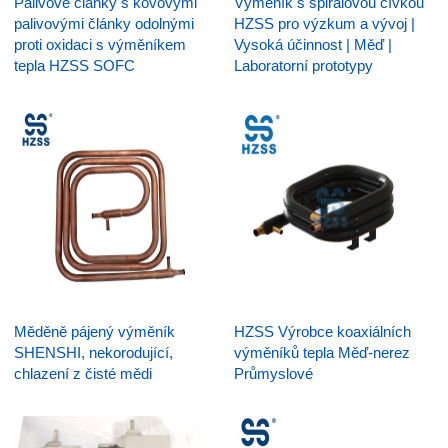
Palivové články s kovovými
Výměník s spirálovou cívkou
palivovými články odolnými
HZSS pro výzkum a vývoj |
proti oxidaci s výměníkem
Vysoká účinnost | Měď |
tepla HZSS SOFC
Laboratorní prototypy
Měděně pájený výměník
HZSS Výrobce koaxiálních
SHENSHI, nekorodující,
výměníků tepla Měď-nerez
chlazení z čisté mědi
Průmyslové