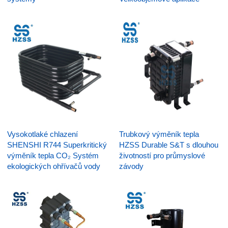
Vysokotlaké chlazení
Trubkový výměník tepla
SHENSHI R744 Superkritický
HZSS Durable S&T s dlouhou
výměník tepla CO₂ Systém
životností pro průmyslové
ekologických ohřívačů vody
závody