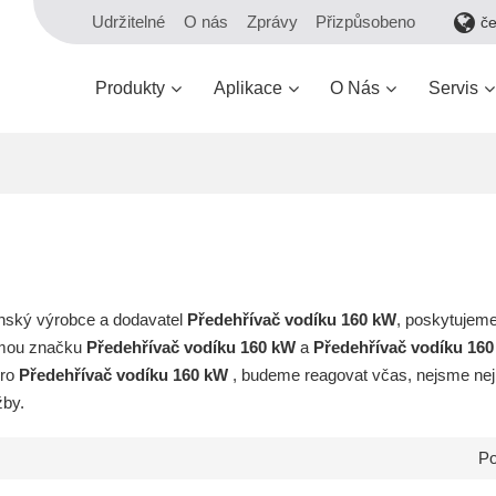
Udržitelné
O nás
Zprávy
Přizpůsobeno
č
Produkty
Aplikace
O Nás
Servis
čínský výrobce a dodavatel
Předehřívač vodíku 160 kW
, poskytujem
omou značku
Předehřívač vodíku 160 kW
a
Předehřívač vodíku 16
pro
Předehřívač vodíku 160 kW
, budeme reagovat včas, nejsme nej
žby.
Po