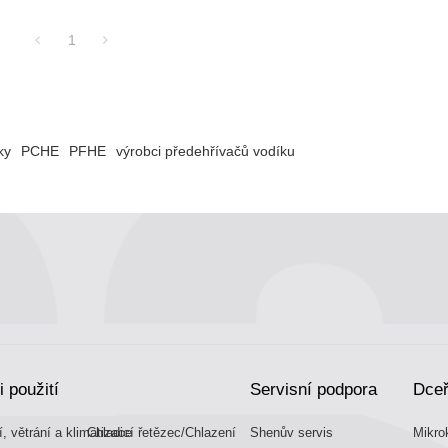
1
ky
PCHE
PFHE
výrobci předehřívačů vodíku
i použití
Servisní podpora
Dceř
, větrání a klimatizace
Chladicí řetězec/Chlazení
Shenův servis
Mikro