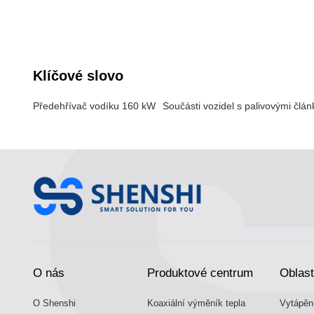
spouštění sady a rychle spouští vozidlo s
vodíkovými palivovými články.
Klíčové slovo
Předehřívač vodíku 160 kW
Součásti vozidel s palivovými člán
O nás
Produktové centrum
Oblast
O Shenshi
Koaxiální výměník tepla
Vytápění