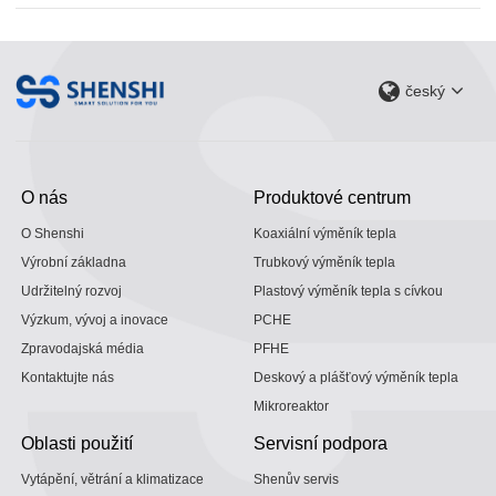
český
O nás
Produktové centrum
O Shenshi
Koaxiální výměník tepla
Výrobní základna
Trubkový výměník tepla
Udržitelný rozvoj
Plastový výměník tepla s cívkou
Výzkum, vývoj a inovace
PCHE
Zpravodajská média
PFHE
Kontaktujte nás
Deskový a plášťový výměník tepla
Mikroreaktor
Oblasti použití
Servisní podpora
Vytápění, větrání a klimatizace
Shenův servis