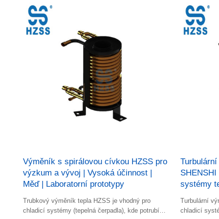
Výměník s spirálovou cívkou HZSS pro
Turbulární
výzkum a vývoj | Vysoká účinnost |
SHENSHI 
Měď | Laboratorní prototypy
systémy t
Trubkový výměník tepla HZSS je vhodný pro
Turbulární v
chladicí systémy (tepelná čerpadla), kde potrubím
chladicí syst