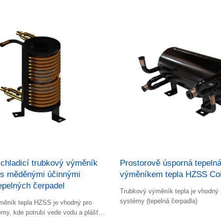
 chladicí trubkový výměník
Prostorově úsporná tepelná
s měděnými účinnými
výměníkem tepla HZSS Coil
epelných čerpadel
Trubkový výměník tepla je vhodný p
systémy (tepelná čerpadla)
ýměník tepla HZSS je vhodný pro
émy, kde potrubí vede vodu a plášť