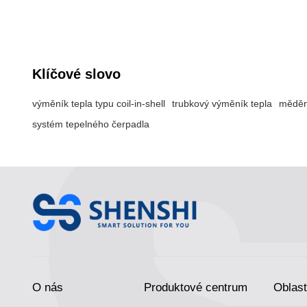
teče voda a pláštěm chladivo.
chladí.
Klíčové slovo
výměník tepla typu coil-in-shell
trubkový výměník tepla
měděn
systém tepelného čerpadla
O nás
Produktové centrum
Oblast