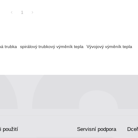
1
á trubka
spirálový trubkový výměník tepla
Vývojový výměník tepla
i použití
Servisní podpora
Dceř