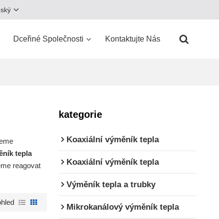
eský
Dceřiné Společnosti
Kontaktujte Nás
kategorie
Koaxiální výměník tepla
jeme
ník tepla
Koaxiální výměník tepla
eme reagovat
Výměník tepla a trubky
hled
Mikrokanálový výměník tepla