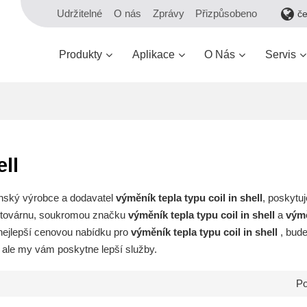
Udržitelné
O nás
Zprávy
Přizpůsobeno
č
Produkty
Aplikace
O Nás
Servis
ell
čínský výrobce a dodavatel
výměník tepla typu coil in shell
, poskytu
továrnu, soukromou značku
výměník tepla typu coil in shell
a
výmě
 nejlepší cenovou nabídku pro
výměník tepla typu coil in shell
, bud
, ale my vám poskytne lepší služby.
Po