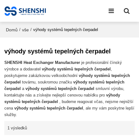
Domů
vše
/
/
výhody systémů tepelných čerpadel
výhody systémů tepelných čerpadel
SHENSHI Heat Exchanger Manufacturer​
je profesionální čínský
výrobce a dodavatel
výhody systémů tepelných čerpadel
,
poskytujeme zakázkovou velkoobchodní
výhody systémů tepelných
čerpadel
továrnu, soukromou značku
výhody systémů tepelných
čerpadel
a
výhody systémů tepelných čerpadel
smluvní výrobu,
kontaktujte nás a získejte nejlepší cenovou nabídku pro
výhody
systémů tepelných čerpadel
, budeme reagovat včas, nejsme nejnižší
cena
výhody systémů tepelných čerpadel
, ale my vám poskytne lepší
služby.
1 výsledků