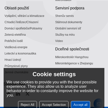
Oblasti použití
Servisní podpora
Vytápění, větrání a klimatizace
Shenův servis
Chladicí řetězec/Chlazení
Stáhnout dokumenty
Domácí spotřebiče/Potraviny
Globální servisní síť
Zelená elektřina
Služby na míru
Pobřežní lodě
Video
Vodíková energie
Dceřiné společnosti
Letectví a kosmonautika
Mikrokontrolér Hangzhou
Hnací ústrojí
Mikrointeligence v Zhejiangu
Průmyslové plyny
Jemné chemikálie
Cookie settings
We use cookies to provide you with the best possible
Sledujte nás
experience. They also allow us to analyze user
behavior in order to constantly improve the website for
you.
Reject All
Accept Selection
Accept all