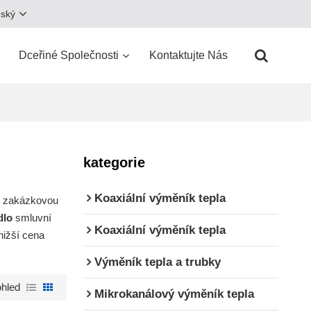
eský
Dceřiné Společnosti
Kontaktujte Nás
kategorie
Koaxiální výměník tepla
e zakázkovou
dlo
smluvní
Koaxiální výměník tepla
nižší cena
Výměník tepla a trubky
hled
Mikrokanálový výměník tepla