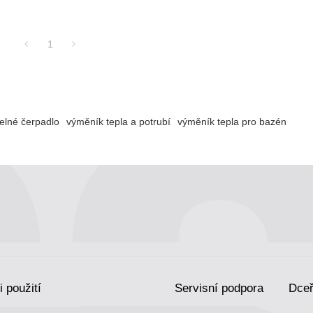
1
elné čerpadlo
výměník tepla a potrubí
výměník tepla pro bazén
i použití
Servisní podpora
Dceř