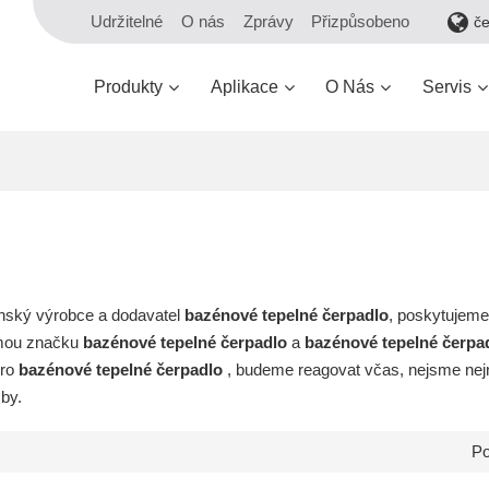
Udržitelné
O nás
Zprávy
Přizpůsobeno
č
Produkty
Aplikace
O Nás
Servis
čínský výrobce a dodavatel
bazénové tepelné čerpadlo
, poskytujem
mou značku
bazénové tepelné čerpadlo
a
bazénové tepelné čerpa
pro
bazénové tepelné čerpadlo
, budeme reagovat včas, nejsme nej
by.
Po