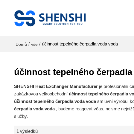
/
/
účinnost tepelného čerpadla voda voda
Domů
vše
účinnost tepelného čerpadla
SHENSHI Heat Exchanger Manufacturer​
je profesionální 
zakázkovou velkoobchodní
účinnost tepelného čerpadla v
účinnost tepelného čerpadla voda voda
smluvní výrobu, ko
čerpadla voda voda
, budeme reagovat včas, nejsme nejniž
služby.
1 výsledků