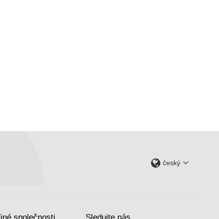
český
iné společnosti
Sledujte nás