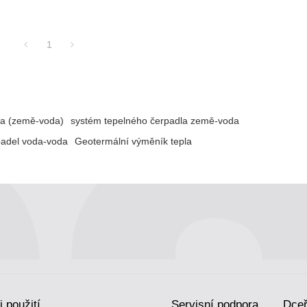
1
da (země-voda)
systém tepelného čerpadla země-voda
padel voda-voda
Geotermální výměník tepla
i použití
Servisní podpora
Dceř