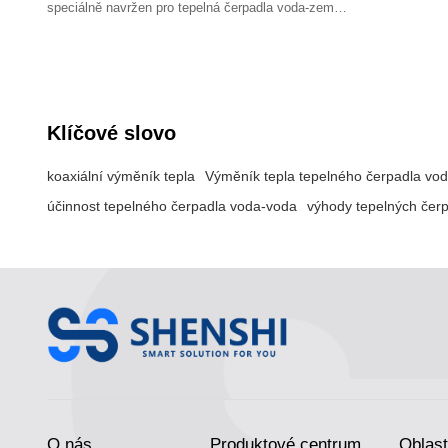
speciálně navržen pro tepelná čerpadla voda-země.
Lze jej použít jako výparník nebo kondenzátor a
nabízí řadu externích možností, vysokou
energetickou účinnost a kompaktní konstrukci.
Klíčové slovo
koaxiální výměník tepla
Výměník tepla tepelného čerpadla vo
účinnost tepelného čerpadla voda-voda
výhody tepelných čer
O nás
Produktové centrum
Oblast