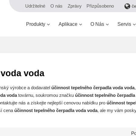
Udržitelné
O nás
Zprávy
Přizpůsobeno
č
Produkty
Aplikace
O Nás
Servis
 voda voda
čínský výrobce a dodavatel
účinnost tepelného čerpadla voda voda
oda voda
továrnu, soukromou značku
účinnost tepelného čerpadla
ntaktujte nás a získejte nejlepší cenovou nabídku pro
účinnost tepe
ší cena
účinnost tepelného čerpadla voda voda
, ale my vám posky
Po