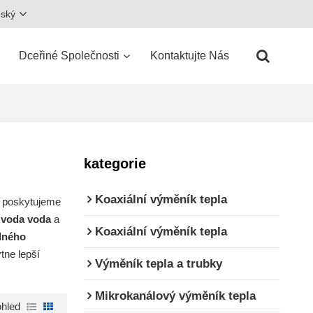
eský
Dceřiné Společnosti
Kontaktujte Nás
kategorie
Koaxiální výměník tepla
, poskytujeme
 voda voda
a
Koaxiální výměník tepla
lného
tne lepší
Výměník tepla a trubky
Mikrokanálový výměník tepla
hled