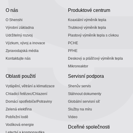
O nás
Produktové centrum
O Shenshi
Koaxiální výměník tepla
Výrobní základna
Trubkový výměník tepla
Udržitelný rozvoj
Plastový výměník tepla s cívkou
Výzkum, vývoj a inovace
PCHE
Zpravodajská média
PFHE
Kontaktujte nás
Deskový a plášťový výměník tepla
Mikroreaktor
Oblasti použití
Servisní podpora
Vytápění, větrání a klimatizace
Shenův servis
Chladicí řetězec/Chlazení
Stáhnout dokumenty
Domácí spotřebiče/Potraviny
Globální servisní síť
Zelená elektřina
Služby na míru
Pobřežní lodě
Video
Vodíková energie
Dceřiné společnosti
Letectví a kosmonautika