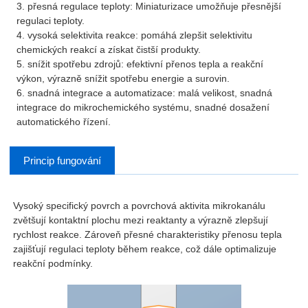
3. přesná regulace teploty: Miniaturizace umožňuje přesnější
regulaci teploty.
4. vysoká selektivita reakce: pomáhá zlepšit selektivitu
chemických reakcí a získat čistší produkty.
5. snížit spotřebu zdrojů: efektivní přenos tepla a reakční
výkon, výrazně snížit spotřebu energie a surovin.
6. snadná integrace a automatizace: malá velikost, snadná
integrace do mikrochemického systému, snadné dosažení
automatického řízení.
Princip fungování
Vysoký specifický povrch a povrchová aktivita mikrokanálu
zvětšují kontaktní plochu mezi reaktanty a výrazně zlepšují
rychlost reakce. Zároveň přesné charakteristiky přenosu tepla
zajišťují regulaci teploty během reakce, což dále optimalizuje
reakční podmínky.