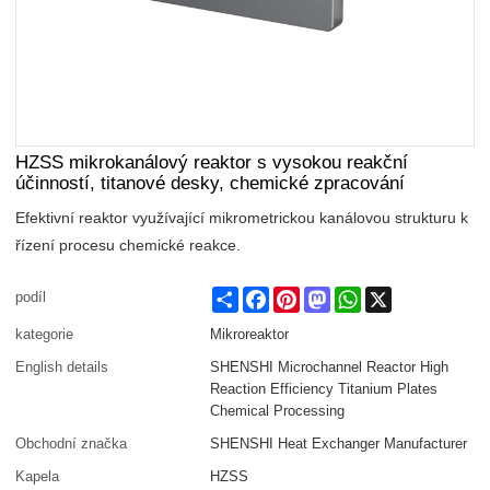
HZSS mikrokanálový reaktor s vysokou reakční
účinností, titanové desky, chemické zpracování
Efektivní reaktor využívající mikrometrickou kanálovou strukturu k
řízení procesu chemické reakce.
Share
Facebook
Pinterest
Mastodon
WhatsApp
X
podíl
kategorie
Mikroreaktor
English details
SHENSHI Microchannel Reactor High
Reaction Efficiency Titanium Plates
Chemical Processing
Obchodní značka
SHENSHI Heat Exchanger Manufacturer​
Kapela
HZSS