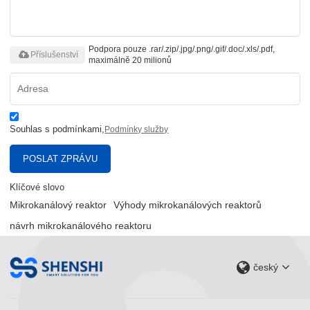
Podpora pouze .rar/.zip/.jpg/.png/.gif/.doc/.xls/.pdf,
Příslušenství
maximálně 20 milionů
Souhlas s podmínkami,
Podmínky služby
POSLAT ZPRÁVU
Klíčové slovo
Mikrokanálový reaktor
Výhody mikrokanálových reaktorů
návrh mikrokanálového reaktoru
český