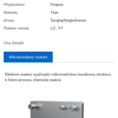
Přizpůsobeno
Podpora
Materiály
Titan
přístav
Šanghaj/Ningbo/Kanton
Platební metoda
L/C, T/T
Více Detailů
Mikrokanálový reaktor
Efektivní reaktor využívající mikrometrickou kanálovou strukturu
k řízení procesu chemické reakce.