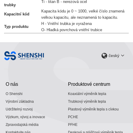
Ti - titan B - nerezová ocel
trubky
Kapacita kódu je 0 ~ 1000, velké číslo znamená
Kapacitní kód
velkou kapacitu, ale neznamená to kapacitu.
H - Vnitřní trubka je vyražena
Typ produktu
O- Hladká povrchová vnitřní trubice
český
O nás
Produktové centrum
O Shenshi
Koaxiální výměník tepla
Výrobní základna
Trubkový výměník tepla
Udržitelný rozvoj
Plastový výměník tepla s cívkou
Výzkum, vývoj a inovace
PCHE
Zpravodajská média
PFHE
Kontaktujte nás
Deskový a plášťový výměník tepla