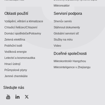
Mikroreaktor
Oblasti použití
Servisní podpora
Vytápění, větrání a klimatizace
Shenův servis
Chladicí řetězec/Chlazení
Stáhnout dokumenty
Domácí spotřebiče/Potraviny
Globální servisní síť
Zelená elektřina
Služby na míru
Pobřežní lodě
Video
Vodíková energie
Dceřiné společnosti
Letectví a kosmonautika
Mikrokontrolér Hangzhou
Hnací ústrojí
Mikrointeligence v Zhejiangu
Průmyslové plyny
Jemné chemikálie
Sledujte nás