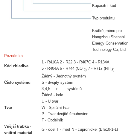
Kapacitní kód
Typ produktu
Krátké jméno pro
Hangzhou Shenshi
Energy Conservation
Technology Co, Ltd
Poznámka
1 - R410A 2 - R22 3 - R407C 4 - R134A
Kód chladiva
5 - R404A 6 - R744 (CO
7 - R717 (NH
2)
3)
Žádný - Jednotný systém
Číslo systému
S - dvojitý systém
3,4,5 ... n ... - systémů
Žádné - kolo
U - U tvar
Tvar
W - Spirální tvar
P - Tvar dvojité šroubovice
F - Obdélník
Vnější trubka -
G - ocel T - měď N - cupronickel (Bfe10-1-1)
vnitřní materiál